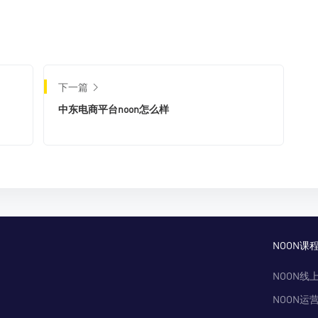
下一篇
中东电商平台noon怎么样
NOON课
NOON线
NOON运