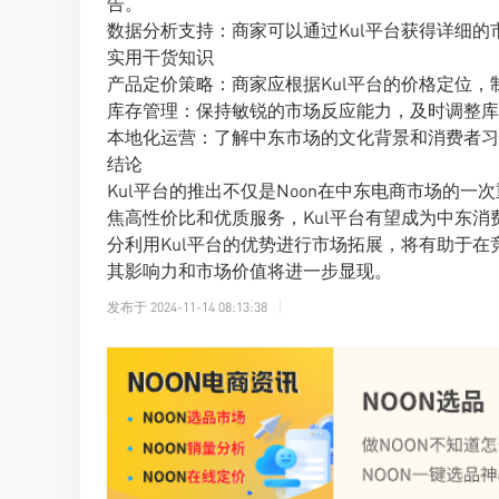
告。
数据分析支持：商家可以通过Kul平台获得详细
实用干货知识
产品定价策略：商家应根据Kul平台的价格定位
库存管理：保持敏锐的市场反应能力，及时调整库
本地化运营：了解中东市场的文化背景和消费者习
结论
Kul平台的推出不仅是Noon在中东电商市场的
焦高性价比和优质服务，Kul平台有望成为中东
分利用Kul平台的优势进行市场拓展，将有助于在
其影响力和市场价值将进一步显现。
发布于
2024-11-14 08:13:38