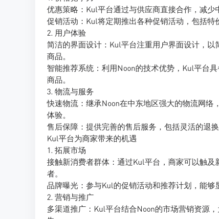
优惠策略：Kul平台通过与供应商直接合作，减
促销活动：Kul将定期推出各种促销活动，包括
2. 用户体验
简洁的界面设计：Kul平台注重用户界面设计，
商品。
智能推荐系统：利用Noon的技术优势，Kul平
商品。
3. 物流与服务
快速物流：继承Noon在中东地区强大的物流网络
体验。
售后保障：提供完善的售后服务，包括灵活的退换
Kul平台为商家带来的机遇
1. 拓展市场
接触新消费者群体：通过Kul平台，商家可以触
者。
品牌曝光：参与Kul的促销活动和推荐计划，能
2. 营销与推广
多渠道推广：Kul平台结合Noon的市场营销资