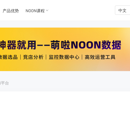
中文
产品优势
NOON课程
K数据
K数据
l平台