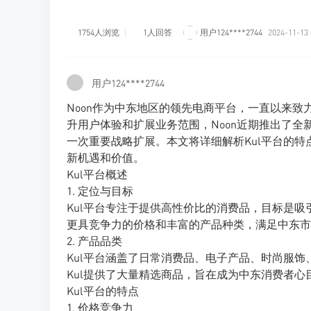
1754人浏览
1人回答
用户124****2744
2024-11-13 
用户124****2744
Noon作为中东地区的领先电商平台，一直以来
升用户体验和扩展业务范围，Noon近期推出了全新
一次重要战略扩展。本文将详细解析Kul平台的特
新机遇和价值。
Kul平台概述
1. 定位与目标
Kul平台专注于提供高性价比的消费品，目标是吸
更具竞争力的价格和丰富的产品种类，满足中东市
2. 产品品类
Kul平台涵盖了日常消费品、电子产品、时尚服
Kul提供了大量精选商品，旨在成为中东消费者心
Kul平台的特点
1. 价格竞争力