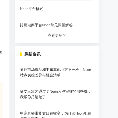
Noon平台概述
跨境电商平台Noon常见问题解答
查看更多
Noon平台入驻是否需要缴纳增值税
充
最新资讯
Noon电商平台回款操作指南
迪拜市场选品和中东其他地方不一样：Noon
NOON跨境电商培训常见问题
站点实操差异与机会清单
Noon平台邀请码常见问题
提交三次才通过？Noon入驻审核的那些坑，
我帮你捋清楚了
中东直播带货窗口在收窄：为什么Noon现在