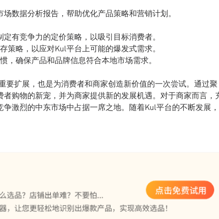
的市场数据分析报告，帮助优化产品策略和营销计划。
，制定有竞争力的定价策略，以吸引目标消费者。
存策略，以应对Kul平台上可能的爆发式需求。
惯，确保产品和品牌信息符合本地市场需求。
一次重要扩展，也是为消费者和商家创造新价值的一次尝试。通过聚
消费者购物的新宠，并为商家提供新的发展机遇。对于商家而言，
竞争激烈的中东市场中占据一席之地。随着Kul平台的不断发展，