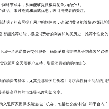
少中间环节成本，从而能够提供极具竞争力的价格。
特价商品、限时抢购和满减优惠，吸引消费者的关注。
以简洁明了的布局提升用户购物体验，确保消费者能够快速找到所
台具备智能推荐功能，根据消费者的浏览和购买历史，推荐个性化的
，Kul平台承诺快速交付服务，确保消费者能够享受到高效的购物
货政策和全天候客户支持，增强消费者的购物信心。
及新的消费者群体，尤其是那些关注价格且寻求高性价比商品的消
够显著提高品牌的市场曝光度和知名度。
源，为入驻商家提供多渠道推广机会，包括社交媒体推广和平台内广