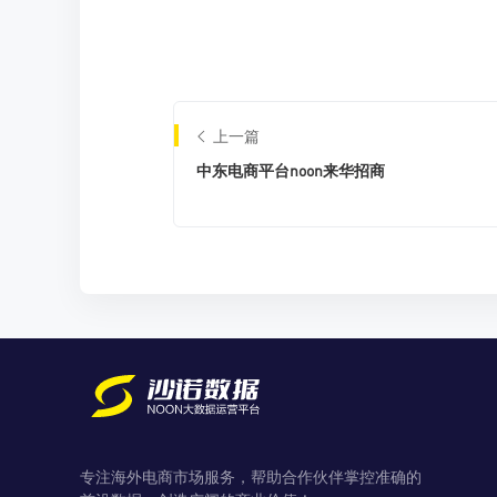
上一篇
中东电商平台noon来华招商
专注海外电商市场服务，帮助合作伙伴掌控准确的