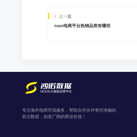
上一篇
noon电商平台热销品类有哪些
专注海外电商市场服务，帮助合作伙伴掌控准确的
前沿数据，创造广阔的商业价值！