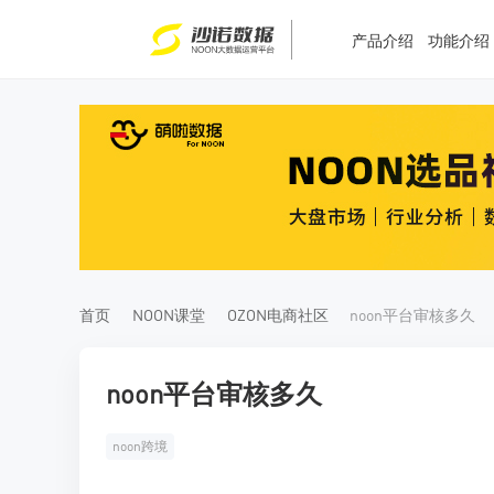
产品介绍
功能介绍
T
T
4
5
首页
NOON课堂
OZON电商社区
noon平台审核多久
noon平台审核多久
noon跨境