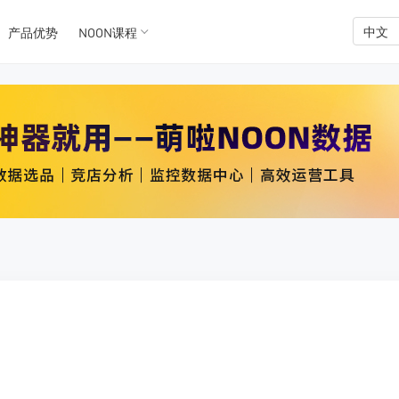
中文
产品优势
NOON课程
K数据
K数据