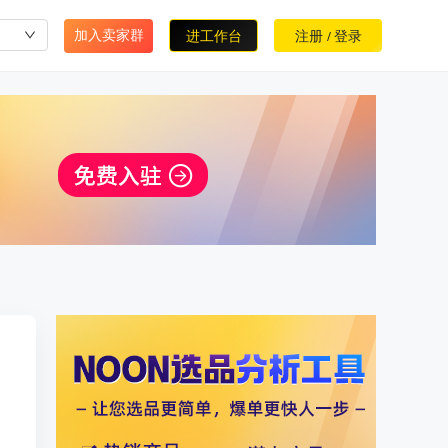
加入卖家群
进工作台
注册
登录
/