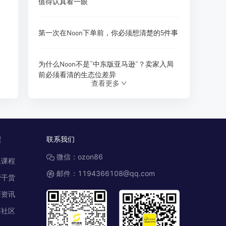
值得认真看一眼
第一次在Noon下单前，你必须想清楚的5件事
为什么Noon不是“中东版亚马逊”？卖家入局
前必须看清的生态位差异
查看更多
做Noon卖家不亏钱：把利润结构拆干净
礼品卡能帮Noon卖家加速回款吗？一份不吹
程
联系我们
不黑的实操解析
微信：ozon86
上课程
邮件：1194366108@qq.com
营干货
Noon下单后多久能收到？一份不玩套路的时
效指南
商资讯
商社区
在Noon卖手机之前，先过这一关：资质、授