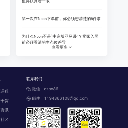
值得认真看一眼
第一次在Noon下单前，你必须想清楚的5件事
为什么Noon不是“中东版亚马逊”？卖家入局
前必须看清的生态位差异
查看更多
做Noon卖家不亏钱：把利润结构拆干净
礼品卡能帮Noon卖家加速回款吗？一份不吹
程
联系我们
不黑的实操解析
微信：ozon86
上课程
邮件：1194366108@qq.com
营干货
Noon下单后多久能收到？一份不玩套路的时
效指南
商资讯
商社区
在Noon卖手机之前，先过这一关：资质、授