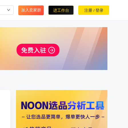
加入卖家群
进工作台
注册
登录
/