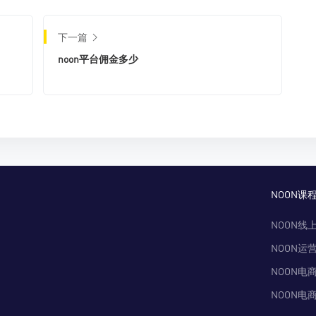
下一篇
noon平台佣金多少
NOON课
NOON线
NOON运
NOON电
NOON电