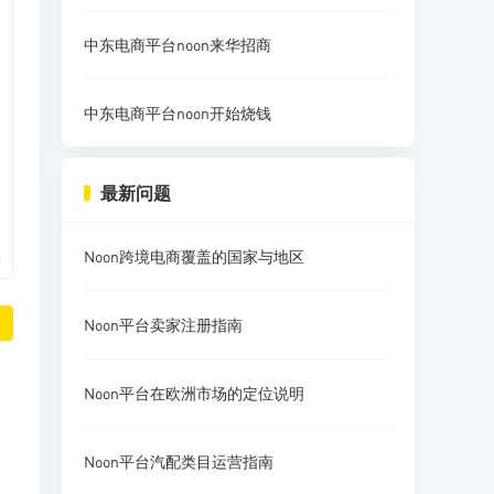
中东电商平台noon来华招商
中东电商平台noon开始烧钱
最新问题
Noon跨境电商覆盖的国家与地区
0
Noon平台卖家注册指南
Noon平台在欧洲市场的定位说明
Noon平台汽配类目运营指南