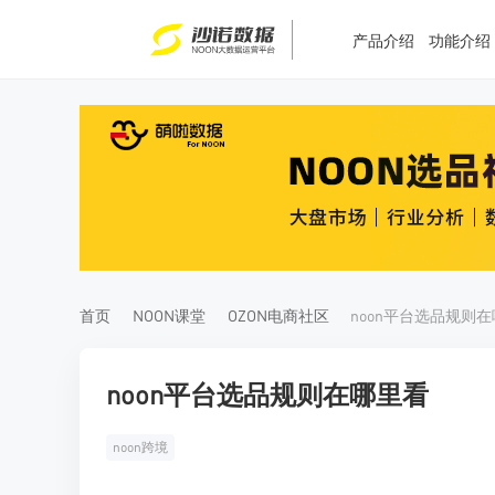
产品介绍
功能介绍
T
T
4
5
首页
NOON课堂
OZON电商社区
noon平台选品规则
noon平台选品规则在哪里看
noon跨境