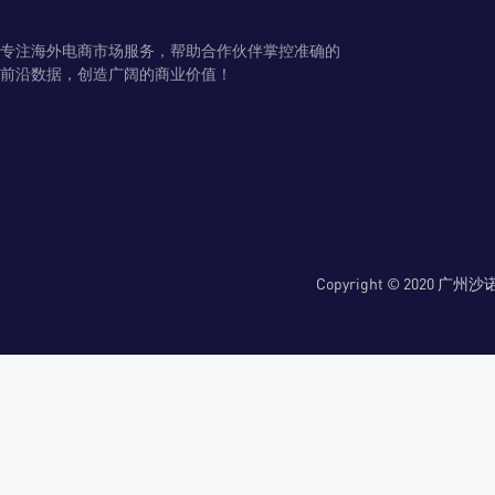
专注海外电商市场服务，帮助合作伙伴掌控准确的
前沿数据，创造广阔的商业价值！
Copyright © 2020