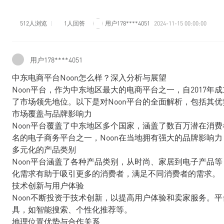
512人浏览
1人回答
用户178****4051
2024-11-15 00:00:00
用户178****4051
中东电商平台Noon怎么样？深入分析与展望
Noon平台，作为中东地区最大的电商平台之一，自2017
了市场领先地位。以下是对Noon平台的全面解析，包括其
市场覆盖与品牌影响力
Noon平台覆盖了中东地区多个国家，涵盖了数百万潜在消
名的电子商务平台之一，Noon在当地拥有强大的品牌影响
多元化的产品类别
Noon平台涵盖了各种产品类别，从时尚、家居到电子产品
化需求有助于吸引更多的消费者，满足不同消费者的需求。
技术创新与用户体验
Noon不断投资于技术创新，以提高用户体验和卖家服务。
具，如智能搜索、个性化推荐等。
地理位置优势与合作关系