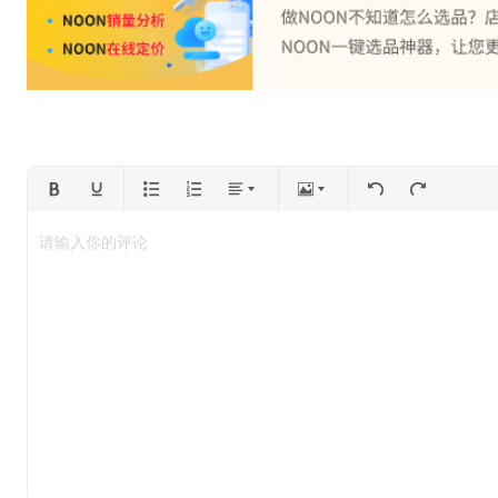
请输入你的评论