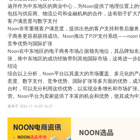
迪拜作为中东地区的商业中心，为Noon提供了地理位置上的
包括与供应商、物流公司和金融机构的合作，这有助于扩大
客户满意度与数字支付
Noon非常重视客户满意度，提供出色的客户支持和售后服
子商务更容易获得成功。Noon推出了P2P支付系统——noo
竞争优势与国际扩张
Noon在中东地区的电子商务市场占据领先地位，其品牌知名
张，将中东地区的成功经验带到其他国际市场，这将进一步
结论
综合以上分析，Noon平台以其庞大的市场覆盖、多元化的
意度、数字支付、竞争优势、国际扩张等多方面的优势，成为
台时，可以充分利用这些优势，以实现业务增长和市场扩张
营。Noon平台为卖家提供了丰富的机会和优势，使其成为
发布于
2024-11-16 07:16:27