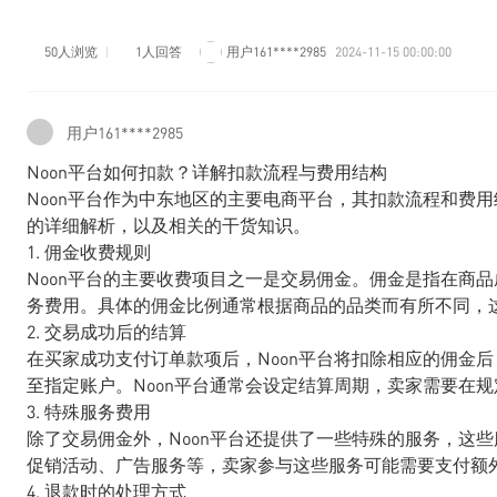
50人浏览
1人回答
用户161****2985
2024-11-15 00:00:00
用户161****2985
Noon平台如何扣款？详解扣款流程与费用结构
Noon平台作为中东地区的主要电商平台，其扣款流程和费用
的详细解析，以及相关的干货知识。
1. 佣金收费规则
Noon平台的主要收费项目之一是交易佣金。佣金是指在商
务费用。具体的佣金比例通常根据商品的品类而有所不同，
2. 交易成功后的结算
在买家成功支付订单款项后，Noon平台将扣除相应的佣金
至指定账户。Noon平台通常会设定结算周期，卖家需要在
3. 特殊服务费用
除了交易佣金外，Noon平台还提供了一些特殊的服务，这
促销活动、广告服务等，卖家参与这些服务可能需要支付额
4. 退款时的处理方式