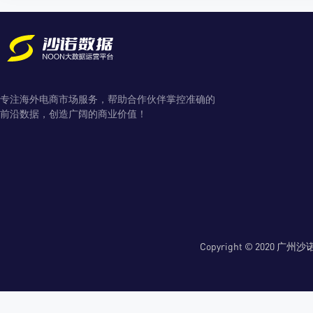
专注海外电商市场服务，帮助合作伙伴掌控准确的
前沿数据，创造广阔的商业价值！
Copyright © 2020