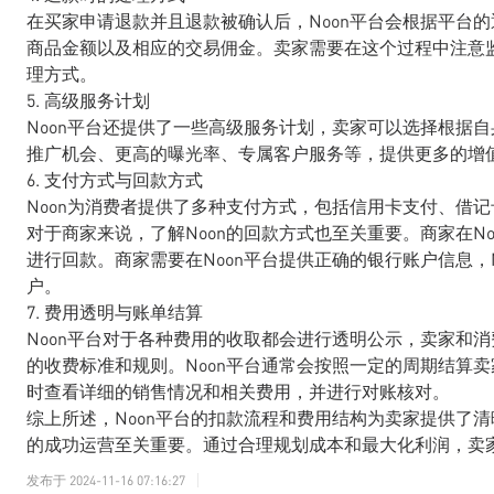
在买家申请退款并且退款被确认后，Noon平台会根据平台
商品金额以及相应的交易佣金。卖家需要在这个过程中注意
理方式。
5. 高级服务计划
Noon平台还提供了一些高级服务计划，卖家可以选择根据
推广机会、更高的曝光率、专属客户服务等，提供更多的增
6. 支付方式与回款方式
Noon为消费者提供了多种支付方式，包括信用卡支付、借记卡支
对于商家来说，了解Noon的回款方式也至关重要。商家在N
进行回款。商家需要在Noon平台提供正确的银行账户信息，
户。
7. 费用透明与账单结算
Noon平台对于各种费用的收取都会进行透明公示，卖家和消
的收费标准和规则。Noon平台通常会按照一定的周期结算
时查看详细的销售情况和相关费用，并进行对账核对。
综上所述，Noon平台的扣款流程和费用结构为卖家提供了清
的成功运营至关重要。通过合理规划成本和最大化利润，卖家
发布于
2024-11-16 07:16:27