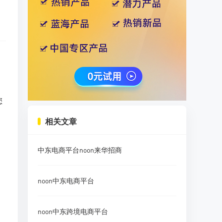
您
相关文章
中东电商平台noon来华招商
noon中东电商平台
noon中东跨境电商平台