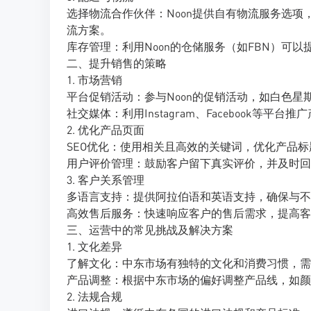
选择物流合作伙伴：Noon提供自有物流服务选
流方案。
库存管理：利用Noon的仓储服务（如FBN）可
二、提升销售的策略
1. 市场营销
平台促销活动：参与Noon的促销活动，如白色
社交媒体：利用Instagram、Facebook等
2. 优化产品页面
SEO优化：使用相关且高效的关键词，优化产品
用户评价管理：鼓励客户留下真实评价，并及时回
3. 客户关系管理
多语言支持：提供阿拉伯语和英语支持，确保与不
高效售后服务：快速响应客户的售后需求，提高客
三、运营中的常见挑战及解决方案
1. 文化差异
了解文化：中东市场有独特的文化和消费习惯，需
产品调整：根据中东市场的偏好调整产品线，如颜
2. 法规合规