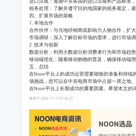
进口法规：遵循中东各国的进口法规和产品标准，
税务处理：了解并遵守目的地国家的税务规定，避
四、扩展市场的策略
1. 本地合作
合作伙伴：与当地经销商或影响力人物合作，扩大
市场调研：深入了解目标市场的需求，进行市场调
2. 技术与创新
数据分析：利用大数据分析消费者行为和市场趋势
移动端优化：随着移动购物的普及，确保移动端用
五、总结
在Noon平台上的成功运营需要细致的准备和持
场挑战，您可以在中东电商市场中占据一席之地。
在Noon平台上长期成功的重要因素。希望本文的
发布于
2024-11-19 07:36:37