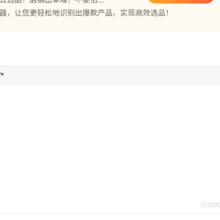
0/200