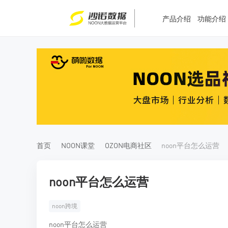
产品介绍
功能介绍
T
T
4
5
首页
NOON课堂
OZON电商社区
noon平台怎么运营
noon平台怎么运营
noon跨境
noon平台怎么运营