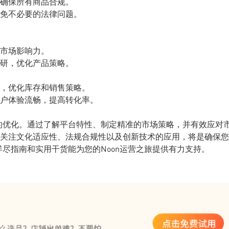
确保所有商品合规。
免不必要的法律问题。
市场影响力。
研，优化产品策略。
，优化库存和销售策略。
户体验流畅，提高转化率。
续的优化。通过了解平台特性、制定精准的市场策略，并有效应对
关注文化适应性、法规合规性以及创新技术的应用，将是确保您
详尽指南和实用干货能为您的Noon运营之旅提供有力支持。