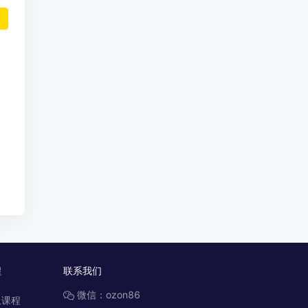
权与审核实战指南
一文读懂Noon：中东本土电商平台的真实底
色
程
联系我们
微信：ozon86
上课程