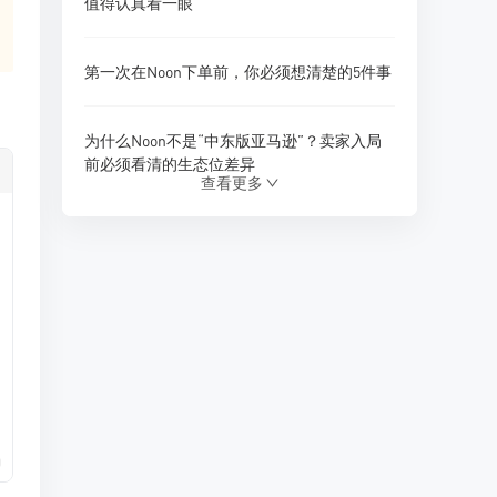
值得认真看一眼
第一次在Noon下单前，你必须想清楚的5件事
为什么Noon不是“中东版亚马逊”？卖家入局
前必须看清的生态位差异
查看更多
做Noon卖家不亏钱：把利润结构拆干净
礼品卡能帮Noon卖家加速回款吗？一份不吹
不黑的实操解析
Noon下单后多久能收到？一份不玩套路的时
效指南
0
在Noon卖手机之前，先过这一关：资质、授