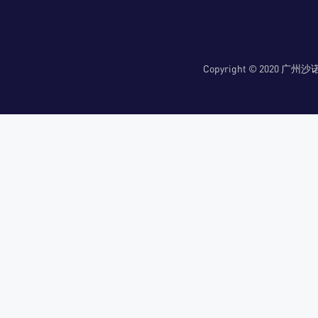
Copyright © 2020