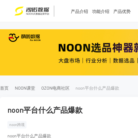
产品介绍
功能介绍
产品优势
T
T
4
5
首页
NOON课堂
OZON电商社区
noon平台什么产品爆款
noon平台什么产品爆款
noon跨境
noon平台什么产品爆款