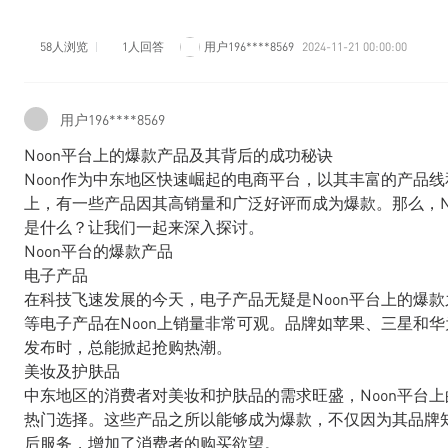
58人浏览
1人回答
用户196****8569
2024-11-21 00:00:00
用户196****8569
Noon平台上的爆款产品及其背后的成功秘诀
Noon作为中东地区快速崛起的电商平台，以其丰富的产品线
上，有一些产品因其高销量和广泛好评而成为爆款。那么，N
是什么？让我们一起来深入探讨。
Noon平台的爆款产品
电子产品
在科技飞速发展的今天，电子产品无疑是Noon平台上的爆
等电子产品在Noon上销量非常可观。品牌如苹果、三星和
发布时，总能掀起抢购热潮。
美妆及护肤品
中东地区的消费者对美妆和护肤品的需求旺盛，Noon平台
热门选择。这些产品之所以能够成为爆款，不仅因为其品牌知
后服务，增加了消费者的购买欲望。