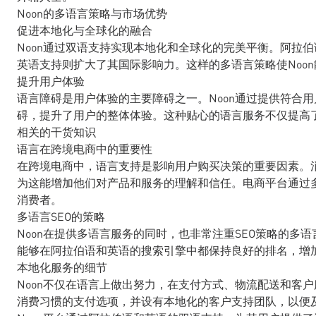
Noon的多语言策略与市场优势
促进本地化与全球化的融合
Noon通过双语支持实现本地化和全球化的完美平衡。阿拉
英语支持则扩大了其国际影响力。这样的多语言策略使Noo
提升用户体验
语言障碍是用户体验的主要障碍之一。Noon通过提供符合
碍，提升了用户的整体体验。这种贴心的语言服务不仅提高
相关的干货知识
语言在跨境电商中的重要性
在跨境电商中，语言支持是影响用户购买决策的重要因素。
为这能增加他们对产品和服务的理解和信任。电商平台通过
消费者。
多语言SEO的策略
Noon在提供多语言服务的同时，也非常注重SEO策略的多
能够在阿拉伯语和英语的搜索引擎中都保持良好的排名，增
本地化服务的细节
Noon不仅在语言上做出努力，在支付方式、物流配送和客户
消费习惯的支付选项，并设有本地化的客户支持团队，以便