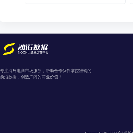
专注海外电商市场服务，帮助合作伙伴掌控准确的
前沿数据，创造广阔的商业价值！
Copyright © 2020