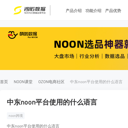
产品介绍
功能介绍
产品优势
T
T
4
5
首页
NOON课堂
OZON电商社区
中东noon平台使用的什么语言
中东noon平台使用的什么语言
noon跨境
中东noon平台使用的什么语言