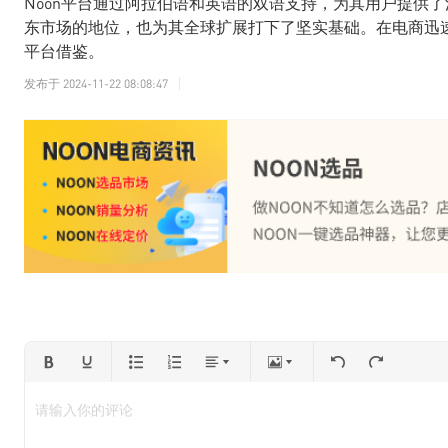
Noon平台通过阿拉伯语和英语的双语支持，为其用户提供了
东市场的地位，也为其全球扩展打下了坚实基础。在电商迅速
平台借鉴。
发布于
2024-11-22 08:08:47
请输入你的评论