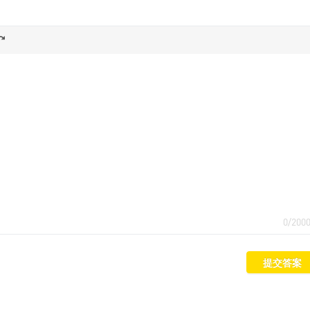
0/200
提交答案