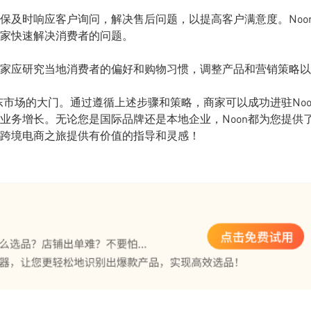
保及时响应客户询问，解决售后问题，以提高客户满意度。Noo
家快速解决消费者的问题。
家应研究当地消费者的偏好和购物习惯，调整产品和营销策略以
东市场的大门。通过遵循上述步骤和策略，商家可以成功进驻Noo
业务增长。无论您是国际品牌还是本地企业，Noon都为您提供
跨境电商之旅提供有价值的指导和灵感！