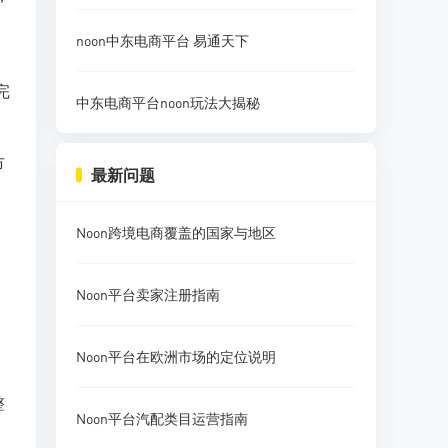
noon中东电商平台 易通天下
完
中东电商平台noon玩法大揭秘
市
最新问题
Noon跨境电商覆盖的国家与地区
Noon平台卖家注册指南
，
Noon平台在欧洲市场的定位说明
整
Noon平台汽配类目运营指南