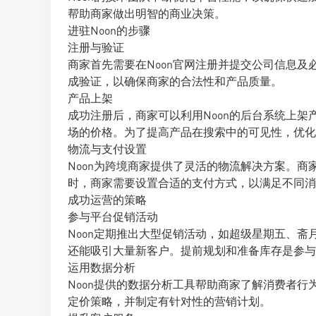
帮助商家做出明智的商业决策。
进驻Noon的步骤
注册与验证
商家首先需要在Noon官网注册并提交公司信息及
成验证，以确保商家的合法性和产品质量。
产品上架
成功注册后，商家可以利用Noon的后台系统上
场的价格。为了提高产品在搜索中的可见性，优化
物流与支付设置
Noon为跨境商家提供了灵活的物流解决方案。商
时，商家需要设置合适的支付方式，以满足不同消
成功运营的策略
参与平台促销活动
Noon定期推出大型促销活动，如超级星期五、
还能吸引大量新客户。提前规划和准备库存是参与
运用数据分析
Noon提供的数据分析工具帮助商家了解消费者
定价策略，并制定有针对性的营销计划。