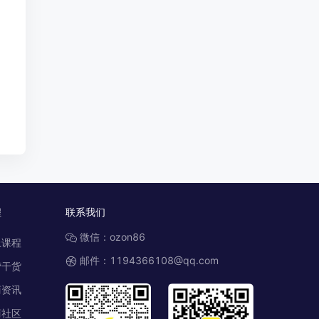
权与审核实战指南
一文读懂Noon：中东本土电商平台的真实底
色
程
联系我们
微信：ozon86
上课程
邮件：1194366108@qq.com
营干货
商资讯
商社区