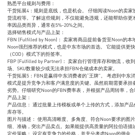
熟悉平台规则与费用：
干货拓展4：规则是底线，也是机会。 仔细阅读Noon的卖家
货流程等。了解这些规则，不仅能避免违规，还能帮助你更准
率因品类而异，通常在5%-20%之间。
选择销售模式与产品上架：
FBN (Fulfilled by Noon)： 卖家将商品提前备货至
Noon强烈推荐的模式，也是中东市场的首选。 它能提供
（COD）模式下的拒签率。
FBP (Fulfilled by Partner)： 卖家自行管理
场、SKU数量较少或无法承担FBN仓储成本的卖家。
干货拓展5：FBN是赢得中东消费者的“王牌”。 考虑到中东
模式是提升竞争力和客户满意度的关键。虽然前期需要承担
劣势。仔细研究Noon的FBN费率表，并根据产品周转率，
产品上架：
产品信息： 通过批量上传模板或单个上传的方式，添加产品
库存等。
图片与描述： 使用高清晰度、多角度、符合Noon要求的
细、准确，突出产品卖点。如果能提供高质量的阿拉伯语描
定价策略： 设定有竞争力的价格，并充分考虑Noon的佣金、