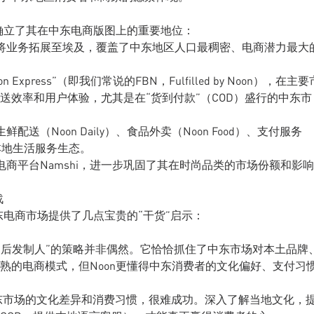
速确立了其在中东电商版图上的重要地位：
快将业务拓展至埃及，覆盖了中东地区人口最稠密、电商潜力最大
xpress”（即我们常说的FBN，Fulfilled by Noon），在主要
送效率和用户体验，尤其是在“货到付款”（COD）盛行的中东市
送（Noon Daily）、食品外卖（Noon Food）、支付服务
的本地生活服务生态。
尚电商平台Namshi，进一步巩固了其在时尚品类的市场份额和影响
战
东电商市场提供了几点宝贵的“干货”启示：
，这种“后发制人”的策略并非偶然。它恰恰抓住了中东市场对本土品牌
熟的电商模式，但Noon更懂得中东消费者的文化偏好、支付习
东市场的文化差异和消费习惯，很难成功。深入了解当地文化，