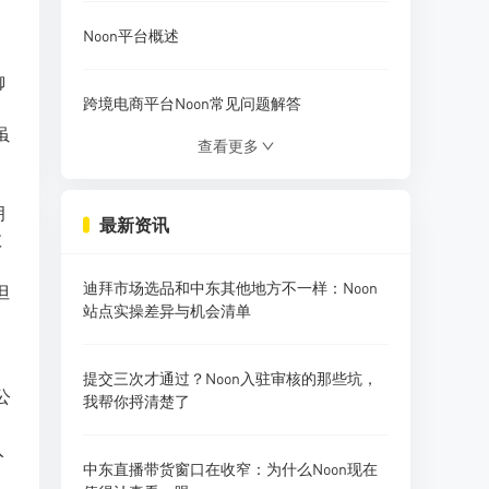
Noon平台概述
御
跨境电商平台Noon常见问题解答
虽
查看更多
Noon平台入驻是否需要缴纳增值税
拥
最新资讯
效
Noon电商平台回款操作指南
迪拜市场选品和中东其他地方不一样：Noon
但
NOON跨境电商培训常见问题
站点实操差异与机会清单
Noon平台邀请码常见问题
提交三次才通过？Noon入驻审核的那些坑，
公
我帮你捋清楚了
入
中东直播带货窗口在收窄：为什么Noon现在