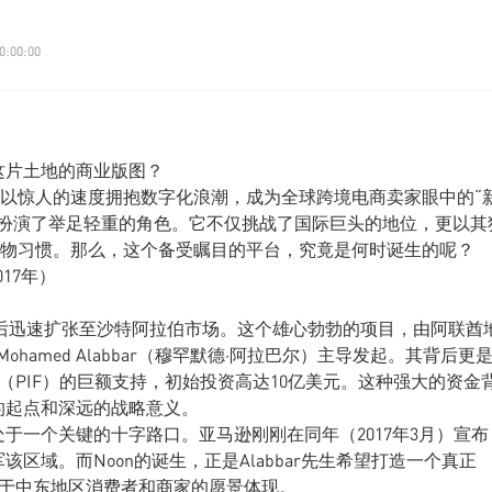
0:00:00
这片土地的商业版图？
以惊人的速度拥抱数字化浪潮，成为全球跨境电商卖家眼中的“
on扮演了举足轻重的角色。它不仅挑战了国际巨头的地位，更以其
物习惯。那么，这个备受瞩目的平台，究竟是何时诞生的呢？
17年）
随后迅速扩张至沙特阿拉伯市场。这个雄心勃勃的项目，由阿联酋
长Mohamed Alabbar（穆罕默德·阿拉巴尔）主导发起。其背后更
PIF）的巨额支持，初始投资高达10亿美元。这种强大的资金
的起点和深远的战略意义。
处于一个关键的十字路口。亚马逊刚刚在同年（2017年3月）宣布
军该区域。而Noon的诞生，正是Alabbar先生希望打造一个真正
务于中东地区消费者和商家的愿景体现。