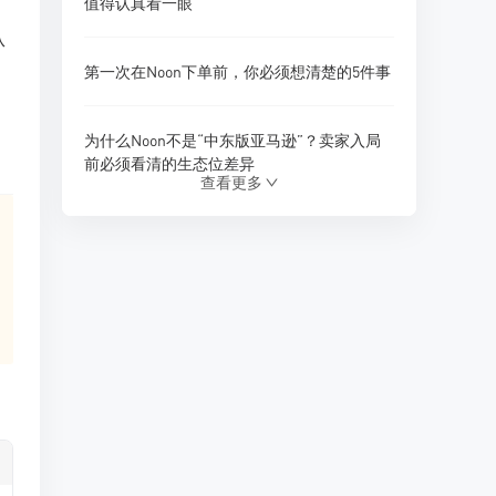
值得认真看一眼
从
，
第一次在Noon下单前，你必须想清楚的5件事
为什么Noon不是“中东版亚马逊”？卖家入局
前必须看清的生态位差异
查看更多
做Noon卖家不亏钱：把利润结构拆干净
礼品卡能帮Noon卖家加速回款吗？一份不吹
不黑的实操解析
Noon下单后多久能收到？一份不玩套路的时
效指南
在Noon卖手机之前，先过这一关：资质、授