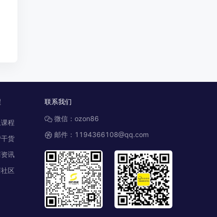
程
联系我们
微信：ozon86
上课程
邮件：1194366108@qq.com
营干货
商资讯
商社区