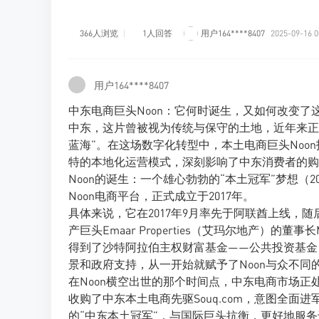
366人浏览
1人回答
用户164****8407
2025-09-16 0
用户164****8407
中东电商巨头Noon：它何时诞生，又如何改变了
中东，这片曾被视为传统与保守的土地，近年来正
蓝海”。在这场数字化转型中，本土电商巨头No
特的本地化运营模式，深刻影响了中东消费者的购
Noon的诞生：一个雄心勃勃的“本土冠军”梦想（20
Noon电商平台，正式成立于2017年。
具体来说，它在2017年9月率先于阿联酋上线，
产巨头Emaar Properties（艾玛尔地产）的董事
得到了沙特阿拉伯主权财富基金——公共投资基金（
景和政府支持，从一开始就赋予了Noon与众不同
在Noon横空出世的那个时间点，中东电商市场正
收购了中东本土电商先驱Souq.com，意图全面进
的“中东本土冠军”，与国际巨头抗衡，更好地服