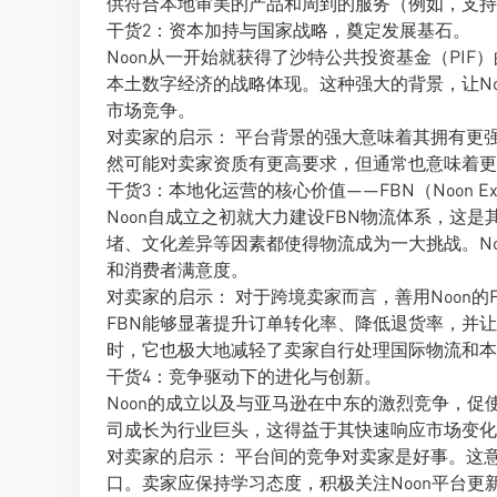
供符合本地审美的产品和周到的服务（例如，支持
干货2：资本加持与国家战略，奠定发展基石。
Noon从一开始就获得了沙特公共投资基金（PI
本土数字经济的战略体现。这种强大的背景，让N
市场竞争。
对卖家的启示： 平台背景的强大意味着其拥有更强
然可能对卖家资质有更高要求，但通常也意味着更
干货3：本地化运营的核心价值——FBN（Noon Exp
Noon自成立之初就大力建设FBN物流体系，这
堵、文化差异等因素都使得物流成为一大挑战。Noo
和消费者满意度。
对卖家的启示： 对于跨境卖家而言，善用Noon
FBN能够显著提升订单转化率、降低退货率，并让你的
时，它也极大地减轻了卖家自行处理国际物流和本
干货4：竞争驱动下的进化与创新。
Noon的成立以及与亚马逊在中东的激烈竞争，促
司成长为行业巨头，这得益于其快速响应市场变化
对卖家的启示： 平台间的竞争对卖家是好事。这
口。卖家应保持学习态度，积极关注Noon平台