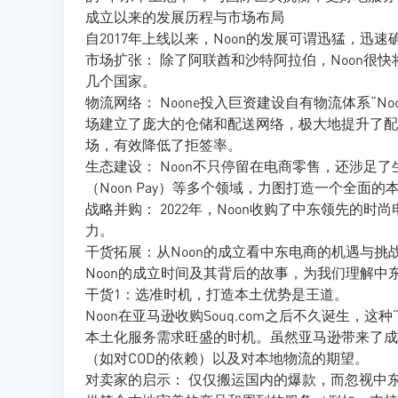
成立以来的发展历程与市场布局
自2017年上线以来，Noon的发展可谓迅猛，迅
市场扩张： 除了阿联酋和沙特阿拉伯，Noon很
几个国家。
物流网络： Noone投入巨资建设自有物流体系“Noon E
场建立了庞大的仓储和配送网络，极大地提升了配
场，有效降低了拒签率。
生态建设： Noon不只停留在电商零售，还涉足了生鲜配
（Noon Pay）等多个领域，力图打造一个全面
战略并购： 2022年，Noon收购了中东领先的时
力。
干货拓展：从Noon的成立看中东电商的机遇与挑
Noon的成立时间及其背后的故事，为我们理解中
干货1：选准时机，打造本土优势是王道。
Noon在亚马逊收购Souq.com之后不久诞生
本土化服务需求旺盛的时机。虽然亚马逊带来了成
（如对COD的依赖）以及对本地物流的期望。
对卖家的启示： 仅仅搬运国内的爆款，而忽视中