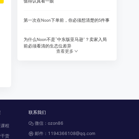
值得认真看一眼
第一次在Noon下单前，你必须想清楚的5件事
为什么Noon不是“中东版亚马逊”？卖家入局
前必须看清的生态位差异
查看更多
做Noon卖家不亏钱：把利润结构拆干净
礼品卡能帮Noon卖家加速回款吗？一份不吹
不黑的实操解析
Noon下单后多久能收到？一份不玩套路的时
程
联系我们
效指南
微信：ozon86
上课程
邮件：1194366108@qq.com
营干货
在Noon卖手机之前，先过这一关：资质、授