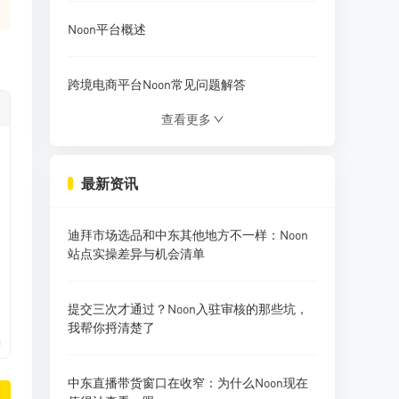
Noon平台概述
跨境电商平台Noon常见问题解答
查看更多
Noon平台入驻是否需要缴纳增值税
最新资讯
Noon电商平台回款操作指南
迪拜市场选品和中东其他地方不一样：Noon
NOON跨境电商培训常见问题
站点实操差异与机会清单
Noon平台邀请码常见问题
提交三次才通过？Noon入驻审核的那些坑，
我帮你捋清楚了
0
中东直播带货窗口在收窄：为什么Noon现在