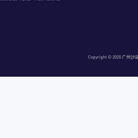
Copyright © 2020