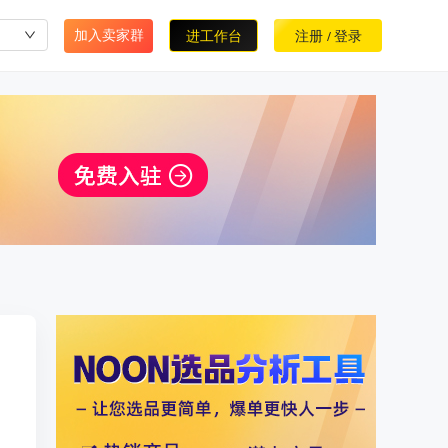
加入卖家群
进工作台
注册
登录
/