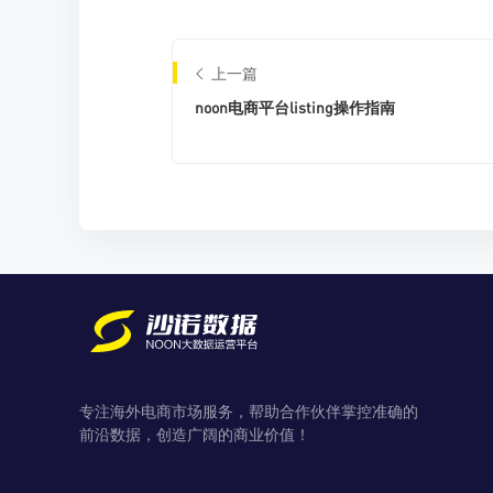
上一篇
noon电商平台listing操作指南
专注海外电商市场服务，帮助合作伙伴掌控准确的
前沿数据，创造广阔的商业价值！