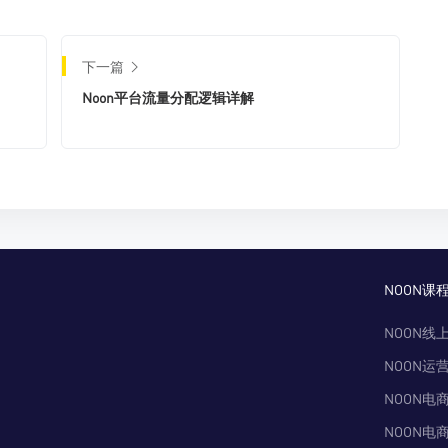
下一篇
Noon平台流量分配逻辑详解
NOON课
NOON线
NOON运
NOON电
NOON电