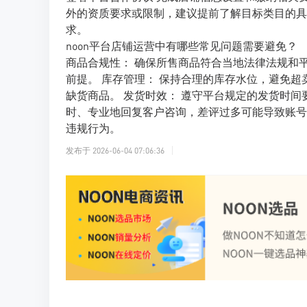
外的资质要求或限制，建议提前了解目标类目的具
求。
noon平台店铺运营中有哪些常见问题需要避免？
商品合规性： 确保所售商品符合当地法律法规和
前提。 库存管理： 保持合理的库存水位，避免
缺货商品。 发货时效： 遵守平台规定的发货时间
时、专业地回复客户咨询，差评过多可能导致账号
违规行为。
发布于
2026-06-04 07:06:36