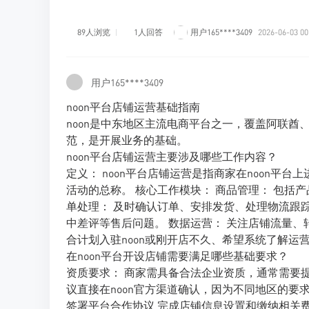
89人浏览
1人回答
用户165****3409
2026-06-03 00
用户165****3409
noon平台店铺运营基础指南
noon是中东地区主流电商平台之一，覆盖阿联
范，是开展业务的基础。
noon平台店铺运营主要涉及哪些工作内容？
定义： noon平台店铺运营是指商家在noon
活动的总称。 核心工作模块： 商品管理： 包括
单处理： 及时确认订单、安排发货、处理物流跟
中差评等售后问题。 数据运营： 关注店铺流量、
合计划入驻noon或刚开店不久、希望系统了解运
在noon平台开设店铺需要满足哪些基础要求？
资质要求： 商家需具备合法企业资质，通常需要
议直接在noon官方渠道确认，因为不同地区的要
签署平台合作协议 完成店铺信息设置和缴纳相关费