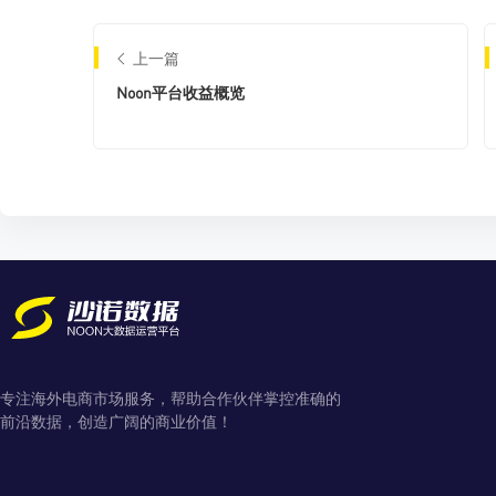
上一篇
Noon平台收益概览
专注海外电商市场服务，帮助合作伙伴掌控准确的
前沿数据，创造广阔的商业价值！