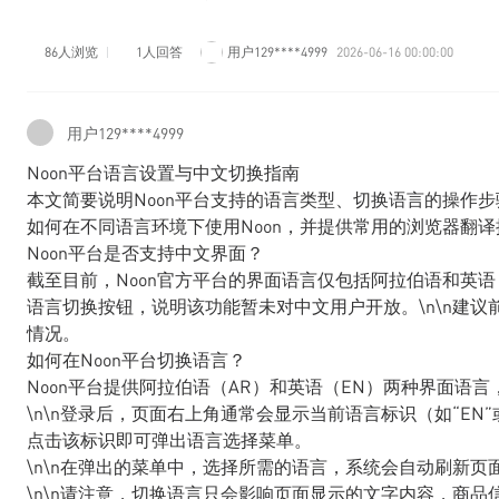
86人浏览
1人回答
用户129****4999
2026-06-16 00:00:00
用户129****4999
Noon平台语言设置与中文切换指南
本文简要说明Noon平台支持的语言类型、切换语言的操作
如何在不同语言环境下使用Noon，并提供常用的浏览器翻
Noon平台是否支持中文界面？
截至目前，Noon官方平台的界面语言仅包括阿拉伯语和英语
语言切换按钮，说明该功能暂未对中文用户开放。\n\n建议
情况。
如何在Noon平台切换语言？
Noon平台提供阿拉伯语（AR）和英语（EN）两种界面语
\n\n登录后，页面右上角通常会显示当前语言标识（如“EN”或
点击该标识即可弹出语言选择菜单。
\n\n在弹出的菜单中，选择所需的语言，系统会自动刷新页
\n\n请注意，切换语言只会影响页面显示的文字内容，商