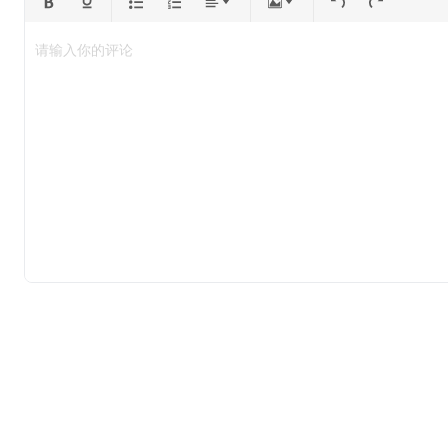
请输入你的评论