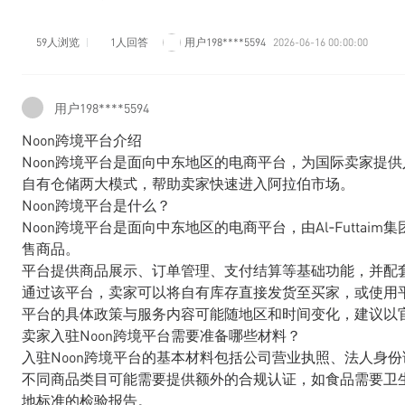
59人浏览
1人回答
用户198****5594
2026-06-16 00:00:00
用户198****5594
Noon跨境平台介绍
Noon跨境平台是面向中东地区的电商平台，为国际卖家提
自有仓储两大模式，帮助卖家快速进入阿拉伯市场。
Noon跨境平台是什么？
Noon跨境平台是面向中东地区的电商平台，由Al‑Futta
售商品。
平台提供商品展示、订单管理、支付结算等基础功能，并配
通过该平台，卖家可以将自有库存直接发货至买家，或使用
平台的具体政策与服务内容可能随地区和时间变化，建议以
卖家入驻Noon跨境平台需要准备哪些材料？
入驻Noon跨境平台的基本材料包括公司营业执照、法人身
不同商品类目可能需要提供额外的合规认证，如食品需要卫
地标准的检验报告。