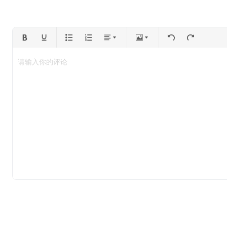
请输入你的评论