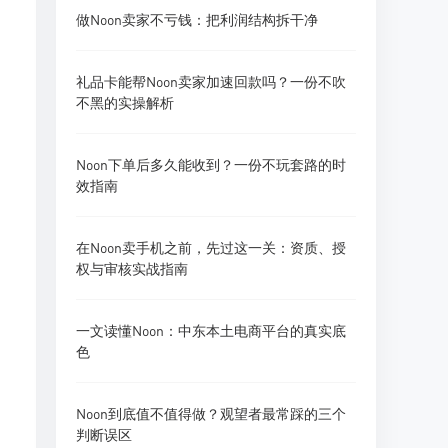
做Noon卖家不亏钱：把利润结构拆干净
礼品卡能帮Noon卖家加速回款吗？一份不吹
不黑的实操解析
Noon下单后多久能收到？一份不玩套路的时
效指南
在Noon卖手机之前，先过这一关：资质、授
权与审核实战指南
一文读懂Noon：中东本土电商平台的真实底
色
Noon到底值不值得做？观望者最常踩的三个
判断误区