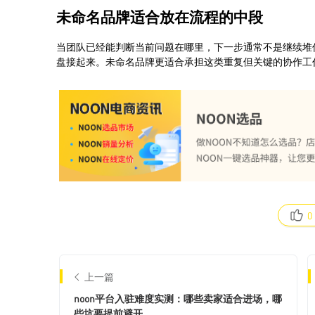
0
上一篇
noon平台入驻难度实测：哪些卖家适合进场，哪
些坑要提前避开