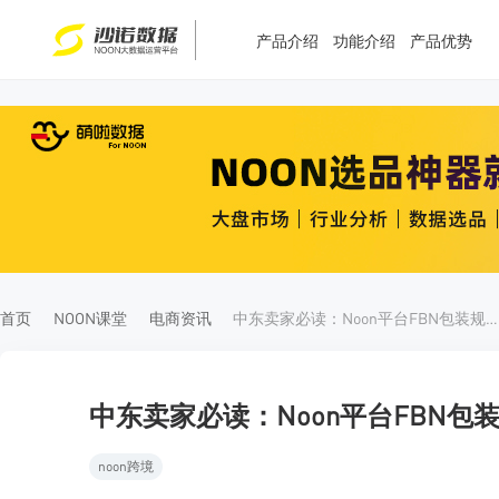
产品介绍
功能介绍
产品优势
T
T
4
5
首页
NOON课堂
电商资讯
中东卖家必读：Noon平台FBN包装规格完整指南
中东卖家必读：Noon平台FBN包
noon跨境