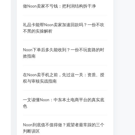
做Noon卖家不亏钱：把利润结构拆干净
礼品卡能帮Noon卖家加速回款吗？一份不吹
不黑的实操解析
Noon下单后多久能收到？一份不玩套路的时
效指南
在Noon卖手机之前，先过这一关：资质、授
权与审核实战指南
一文读懂Noon：中东本土电商平台的真实底
色
Noon到底值不值得做？观望者最常踩的三个
判断误区