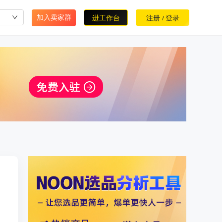
加入卖家群
进工作台
注册
登录
/