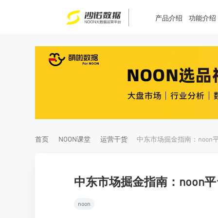
产品介绍
功能介绍
T
T
4
5
首页
NOON课堂
运营干货
中东市场掘金指南：noon
noon