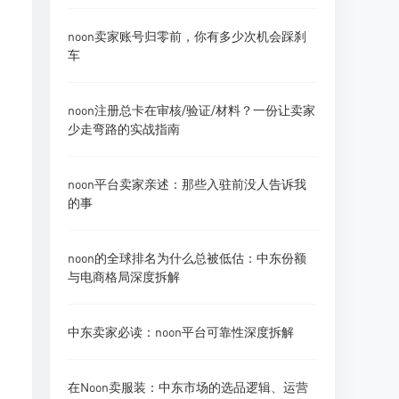
noon卖家账号归零前，你有多少次机会踩刹
车
noon注册总卡在审核/验证/材料？一份让卖家
少走弯路的实战指南
noon平台卖家亲述：那些入驻前没人告诉我
的事
noon的全球排名为什么总被低估：中东份额
与电商格局深度拆解
中东卖家必读：noon平台可靠性深度拆解
在Noon卖服装：中东市场的选品逻辑、运营