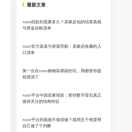
最新文章
noon回款到底要多久？卖家必知的结算真相
与资金自检清单
noon官方渠道与资源导航：卖家必收藏的入
口清单
第一次在noon购物容易踩的坑，我都替你提
前摸清了
noon平台中国卖家现状：那些数字背后真正
值得关注的结构特征
noon平台到底值不值得做？我用五个维度帮
自己做了个判断