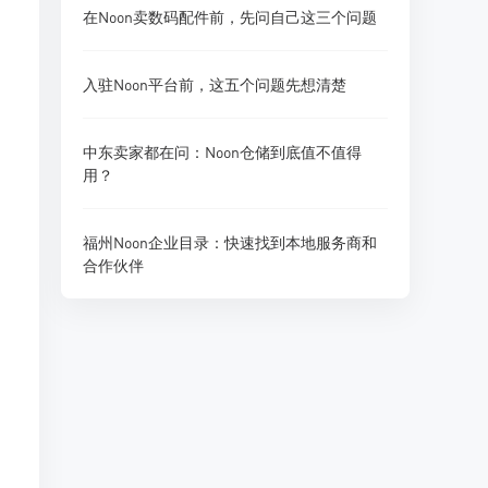
在Noon卖数码配件前，先问自己这三个问题
入驻Noon平台前，这五个问题先想清楚
中东卖家都在问：Noon仓储到底值不值得
用？
福州Noon企业目录：快速找到本地服务商和
合作伙伴