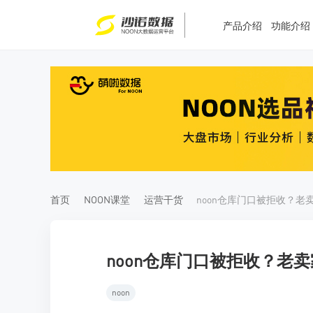
产品介绍
功能介绍
T
T
4
5
首页
NOON课堂
运营干货
noon仓库门口被拒收？老
noon