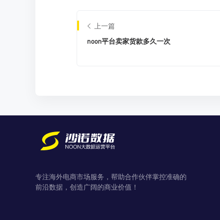
上一篇
noon平台卖家货款多久一次
专注海外电商市场服务，帮助合作伙伴掌控准确的
前沿数据，创造广阔的商业价值！