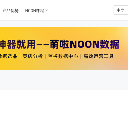
中文
产品优势
NOON课程
K数据
K数据