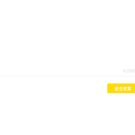
0/200
提交答案