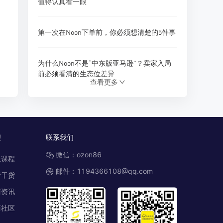
值得认真看一眼
第一次在Noon下单前，你必须想清楚的5件事
为什么Noon不是“中东版亚马逊”？卖家入局
前必须看清的生态位差异
查看更多
做Noon卖家不亏钱：把利润结构拆干净
礼品卡能帮Noon卖家加速回款吗？一份不吹
程
联系我们
不黑的实操解析
微信：ozon86
上课程
邮件：1194366108@qq.com
营干货
Noon下单后多久能收到？一份不玩套路的时
效指南
商资讯
商社区
在Noon卖手机之前，先过这一关：资质、授