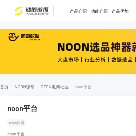
产品介绍
功能介绍
产品优势
T
T
4
5
首页
NOON课堂
OZON电商社区
noon平台
noon平台
noon跨境
noon平台