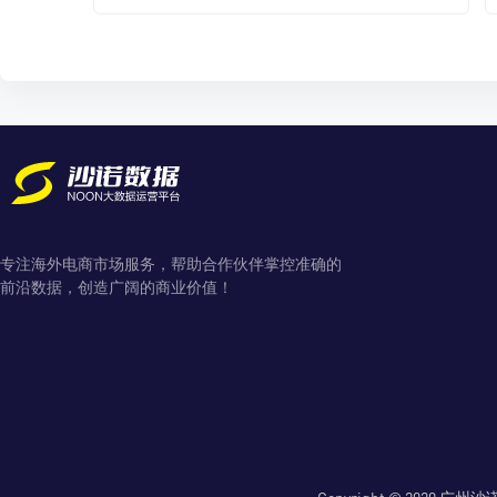
专注海外电商市场服务，帮助合作伙伴掌控准确的
前沿数据，创造广阔的商业价值！
Copyright © 2020