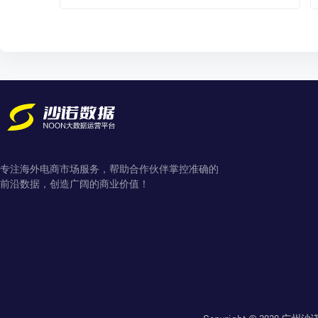
专注海外电商市场服务，帮助合作伙伴掌控准确的
前沿数据，创造广阔的商业价值！
Copyright © 2020