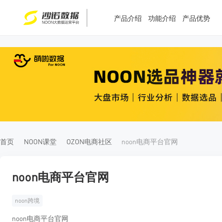
产品介绍
功能介绍
产品优势
T
T
4
5
首页
NOON课堂
OZON电商社区
noon电商平台官网
noon电商平台官网
noon跨境
noon电商平台官网