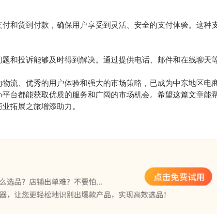
卡支付和货到付款，确保用户享受到灵活、安全的支付体验。这种
的问题和投诉能够及时得到解决。通过提供电话、邮件和在线聊天
。
靠的物流、优秀的用户体验和强大的市场策略，已成为中东地区电
on平台都能获取优质的服务和广阔的市场机会。希望这篇文章能
商业拓展之旅增添助力。