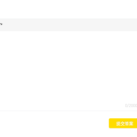
0/200
提交答案