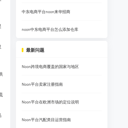
中东电商平台noon来华招商
提
noon中东电商平台怎么添加仓库
仅
最新问题
Noon跨境电商覆盖的国家与地区
供
Noon平台卖家注册指南
流
Noon平台在欧洲市场的定位说明
品
Noon平台汽配类目运营指南