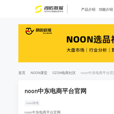
产品介绍
功能介绍
T
T
4
5
首页
NOON课堂
OZON电商社区
noon中东电商平台官
noon中东电商平台官网
noon跨境
noon中东电商平台官网