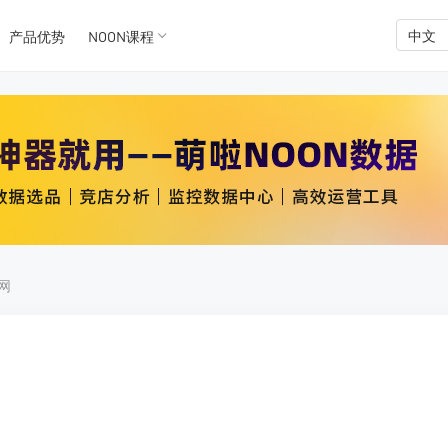
中文
产品优势
NOON课程
K数据
K数据
网