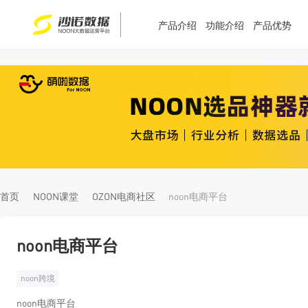
产品介绍
功能介绍
产品优势
T
T
4
5
首页
NOON课堂
OZON电商社区
noon电商平台
noon电商平台
noon跨境
noon电商平台