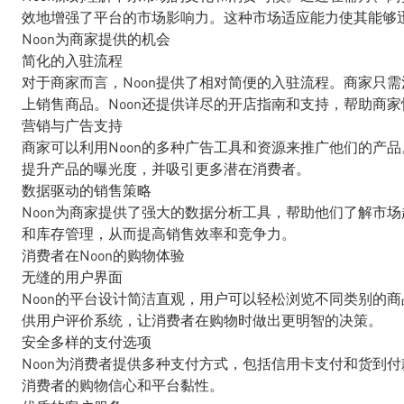
效地增强了平台的市场影响力。这种市场适应能力使其能够
Noon为商家提供的机会
简化的入驻流程
对于商家而言，Noon提供了相对简便的入驻流程。商家只
上销售商品。Noon还提供详尽的开店指南和支持，帮助商
营销与广告支持
商家可以利用Noon的多种广告工具和资源来推广他们的产
提升产品的曝光度，并吸引更多潜在消费者。
数据驱动的销售策略
Noon为商家提供了强大的数据分析工具，帮助他们了解市
和库存管理，从而提高销售效率和竞争力。
消费者在Noon的购物体验
无缝的用户界面
Noon的平台设计简洁直观，用户可以轻松浏览不同类别的
供用户评价系统，让消费者在购物时做出更明智的决策。
安全多样的支付选项
Noon为消费者提供多种支付方式，包括信用卡支付和货到
消费者的购物信心和平台黏性。