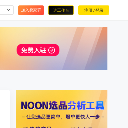
加入卖家群
进工作台
注册
登录
/