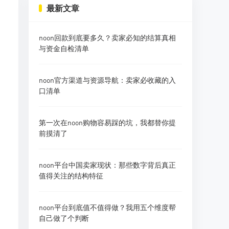
最新文章
noon回款到底要多久？卖家必知的结算真相
与资金自检清单
noon官方渠道与资源导航：卖家必收藏的入
口清单
第一次在noon购物容易踩的坑，我都替你提
前摸清了
noon平台中国卖家现状：那些数字背后真正
值得关注的结构特征
noon平台到底值不值得做？我用五个维度帮
自己做了个判断