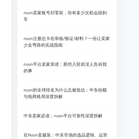
noon卖家账号归零前，你有多少次机会踩刹
车
noon注册总卡在审核/验证/材料？一份让卖家
少走弯路的实战指南
noon平台卖家亲述：那些入驻前没人告诉我
的事
noon的全球排名为什么总被低估：中东份额
与电商格局深度拆解
中东卖家必读：noon平台可靠性深度拆解
在Noon卖服装：中东市场的选品逻辑、运营