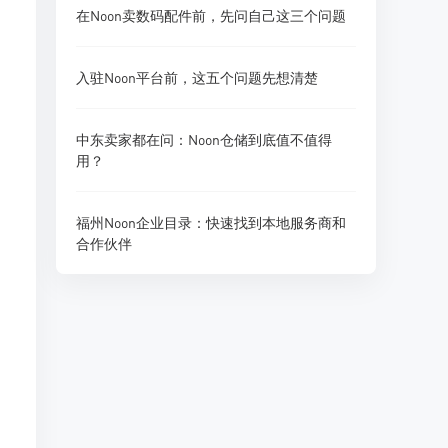
在Noon卖数码配件前，先问自己这三个问题
入驻Noon平台前，这五个问题先想清楚
中东卖家都在问：Noon仓储到底值不值得
用？
福州Noon企业目录：快速找到本地服务商和
合作伙伴