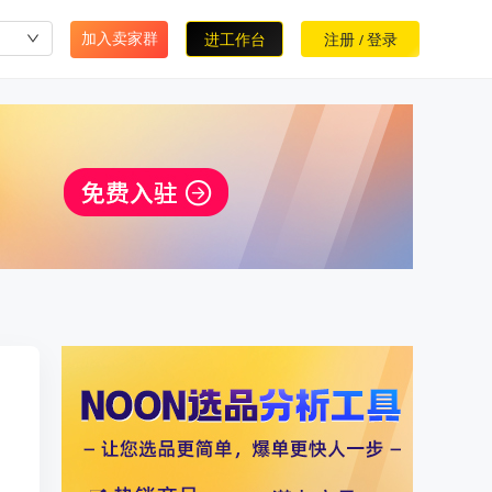
加入卖家群
进工作台
注册
登录
/