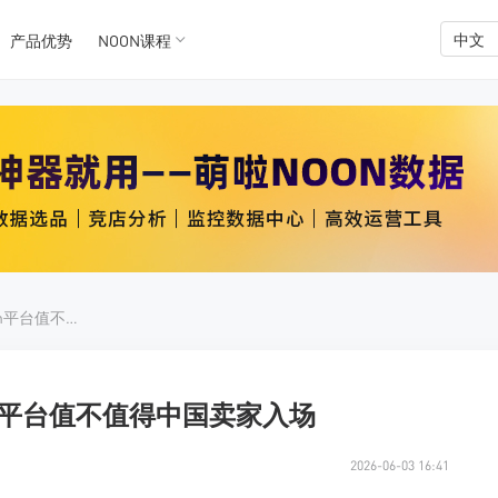
中文
产品优势
NOON课程
K数据
K数据
中东电商市场新变量：noon平台值不值得中国卖家入场
n平台值不值得中国卖家入场
2026-06-03 16:41