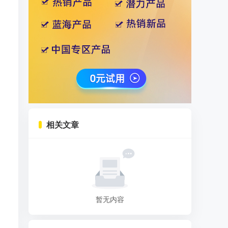
相关文章
暂无内容