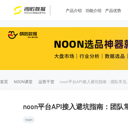
产品介绍
功能介绍
产品优势
T
T
4
5
首页
NOON课堂
运营干货
noon平台API接入
noon平台API接入避坑指南：团
noon