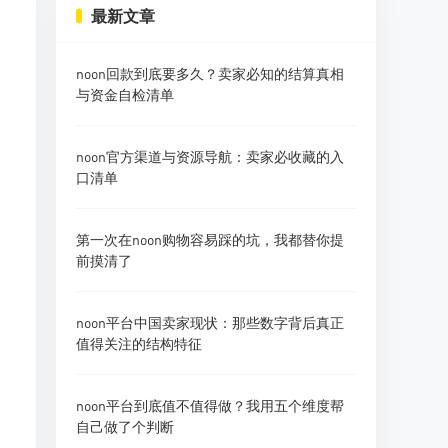
最新文章
noon回款到底要多久？卖家必知的结算真相
与资金自检清单
noon官方渠道与资源导航：卖家必收藏的入
口清单
第一次在noon购物容易踩的坑，我都替你提
前摸清了
noon平台中国卖家现状：那些数字背后真正
值得关注的结构特征
noon平台到底值不值得做？我用五个维度帮
自己做了个判断