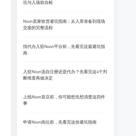
坑与入场前自检
Noon卖家收货避坑指南：从入库准备到现场
交接的完整流程
找代办入驻Noon平台前，先看完这篇避坑指
南
入驻Noon选自注册还是代办？先看完这4个判
断维度再做决定
上线Noon首店前，你可能想先想清楚这四件
事
申请Noon岗位前，先看完这份避坑指南