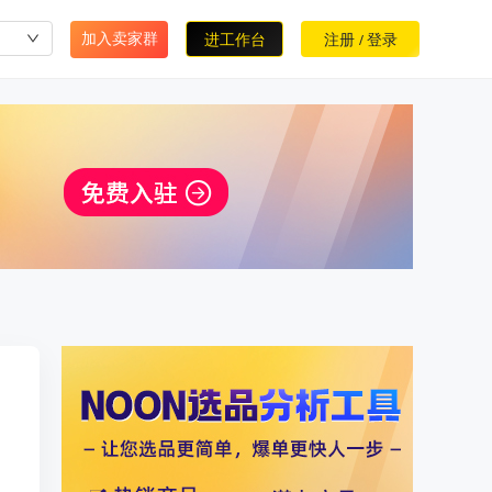
加入卖家群
进工作台
注册
登录
/