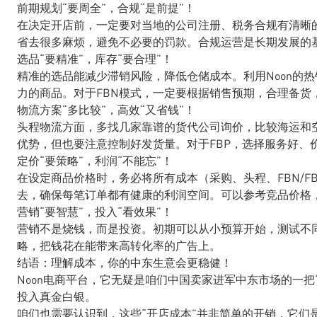
前期规划“要周全”，合规“是前提”！
在决定开店前，一定要对当地的公司注册、税务合规有清晰
省去很多麻烦，避免不必要的罚款。合规运营是长期发展的
选品“要精准”，库存“要合理”！
精准的选品能减少滞销风险，降低仓储成本。利用Noon的
力的商品。对于FBN模式，一定要根据销售预期，合理备货
物流方案“多比较”，高效“又省钱”！
头程物流方面，多找几家靠谱的货代公司询价，比较海运和空
优势，但也要注意控制好发货量。对于FBP，选择服务好、
定价“要策略”，利润“不能忘”！
在设定商品价格时，务必将所有成本（采购、头程、FBN/F
去，确保每笔订单都有健康的利润空间。可以参考竞品价格
营销“要智慧”，投入“看效果”！
营销不是烧钱，而是投资。初期可以从小预算开始，测试不
略，把钱花在能带来高转化率的广告上。
结语：理解成本，你的中东生意会更稳健！
Noon电商平台，它无疑是咱们中国卖家进军中东市场的一
投入真金白银。
咱们也需要认识到，这些“开店成本”并非简单的开销，它们