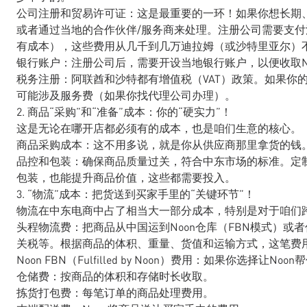
公司注册和贸易许可证：这是最重要的一环！如果你想长期
或者通过当地的合作伙伴/服务商来处理。注册公司需要支
有成本），这些费用从几千到几万迪拉姆（或沙特里亚尔）
银行账户：注册公司后，需要开设当地银行账户，以便收取N
税务注册：阿联酋和沙特都有增值税（VAT）政策。如果你
可能涉及服务费（如果你找代理公司办理）。
2. 商品“采购”和“准备”成本：你的“硬实力”！
这是无论在哪开店都必须有的成本，也是咱们生意的核心。
商品采购成本：这不用多说，就是你从供应商那里拿货的钱
品控和包装：确保商品质量过关，符合中东市场的标准。定
包装，也能提升商品价值，这些都需要投入。
3. “物流”成本：把货送到买家手里的“关键环节”！
物流在中东电商中占了相当大一部分成本，特别是对于咱们
头程物流费：把商品从中国运到Noon仓库（FBN模式）或
关税等。根据商品的体积、重量、货值和运输方式，这笔费
Noon FBN（Fulfilled by Noon）费用：如果你选择
仓储费：按商品的体积和存储时长收取。
拣货打包费：每笔订单的商品处理费用。