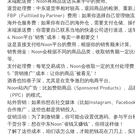
末端配送费：Noon将商品送达买家手中的费用。
退货处理费：中东退货率相对较高，退回商品的检测、重新
FBP（Fulfilled by Partner）费用：如果你选择自己管
海外仓服务费：如果你有自己的海外仓，需要支付仓储、操
末端派送费：你需要自己联系当地的快递公司进行派送，这
4. Noon平台“销售”成本：每卖一单都要交！
这是直接支付给Noon平台的费用，根据你的销售额来计算。
销售佣金：Noon会根据不同的商品品类，收取销售额一定
等。
支付处理费：每笔交易成功，Noon会收取一定的支付处理
5. “营销推广”成本：让你的商品“被看见”！
酒香也怕巷子深，尤其是在竞争激烈的电商平台。
Noon站内广告：比如赞助商品（Sponsored Products）、
（PPC）的模式。
站外营销：如果你想在社交媒体（比如Instagram、Face
合作推广，这些也都是营销投入。
促销活动：为了刺激销量，你可能会设置优惠码、参与平台秒
干货分享：想在中东Noon“省钱又赚钱”，你得这样做！
了解了这些成本，咱们该怎么做，才能把钱花在刀刃上，实