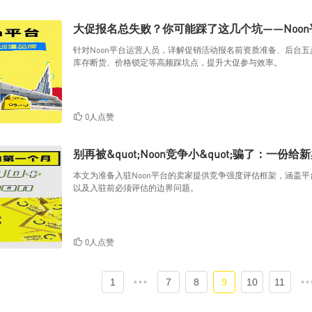
大促报名总失败？你可能踩了这几个坑——Noo
针对Noon平台运营人员，详解促销活动报名前资质准备、后台
库存断货、价格锁定等高频踩坑点，提升大促参与效率。
0人点赞
别再被&quot;Noon竞争小&quot;骗了：一
本文为准备入驻Noon平台的卖家提供竞争强度评估框架，涵盖
以及入驻前必须评估的边界问题。
0人点赞
1
•••
7
8
9
10
11
••