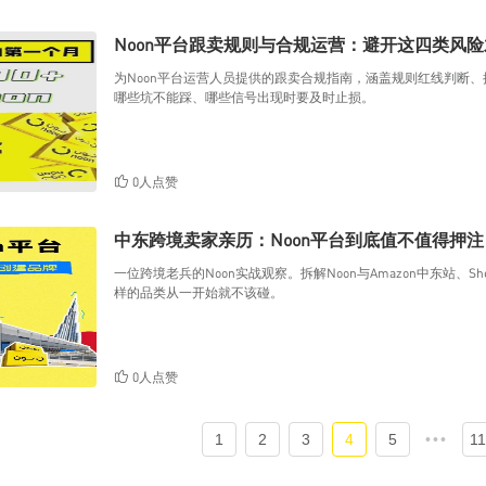
Noon平台跟卖规则与合规运营：避开这四类风
为Noon平台运营人员提供的跟卖合规指南，涵盖规则红线判断
哪些坑不能踩、哪些信号出现时要及时止损。
0人点赞
中东跨境卖家亲历：Noon平台到底值不值得押注
一位跨境老兵的Noon实战观察。拆解Noon与Amazon中东站、
样的品类从一开始就不该碰。
0人点赞
1
2
3
4
5
•••
11